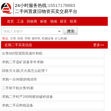
24小时服务热线:
15517178883
二手闲置废旧物资买卖交易平台
首页
工业
回收商
标签
地域
留言
联系
热点:
出售
回收
求购
破碎机
机械设备
矿山机械
近期二手买卖信息
更多>>
出售660型迎阳高速针刺机
求购二手选矿设备常年求购
回收灭火器|灭火器怎么处理？
求购一台98新的电动车
二手烘干机出售95新
求购二手时产200吨硬岩破碎设备
求购二手石料线设备