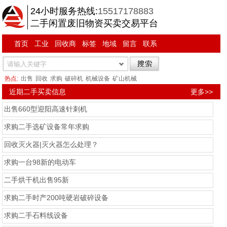
24小时服务热线:
15517178883
二手闲置废旧物资买卖交易平台
首页
工业
回收商
标签
地域
留言
联系
热点:
出售
回收
求购
破碎机
机械设备
矿山机械
近期二手买卖信息
更多>>
出售660型迎阳高速针刺机
求购二手选矿设备常年求购
回收灭火器|灭火器怎么处理？
求购一台98新的电动车
二手烘干机出售95新
求购二手时产200吨硬岩破碎设备
求购二手石料线设备