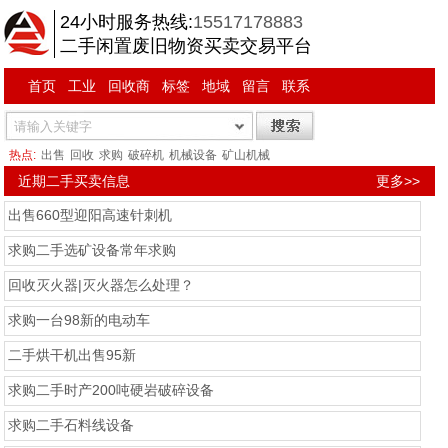
24小时服务热线:
15517178883
二手闲置废旧物资买卖交易平台
首页
工业
回收商
标签
地域
留言
联系
热点:
出售
回收
求购
破碎机
机械设备
矿山机械
近期二手买卖信息
更多>>
出售660型迎阳高速针刺机
求购二手选矿设备常年求购
回收灭火器|灭火器怎么处理？
求购一台98新的电动车
二手烘干机出售95新
求购二手时产200吨硬岩破碎设备
求购二手石料线设备