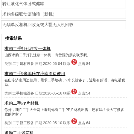
转让液化气体卧式储罐
求购多级联动滚轴筛（新机）
无锡单反相机回收无锡大疆无人机回收
搜索结果
求购二手打孔注浆一体机
山西求购二手打孔注浆一体机，有货源的朋友联系我。
类别:
二手建材设备
日期:
2020-06-04
联系:
点击:
84
求购二手9米地磅在济南周边使用
在山东济南周边使用，需求二手地磅，9米长就够了，近期有的话，请电话联
系。
类别:
二手机械设备
日期:
2020-05-16
联系:
点击:
54
求购二手PP片材机
你好，我在二手大全网上看到你有二手PP片材机出售，还在吗？最大可做多
宽的片材？
类别:
二手轻工设备
日期:
2020-05-10
联系:
点击:
64
求购二手浴花机