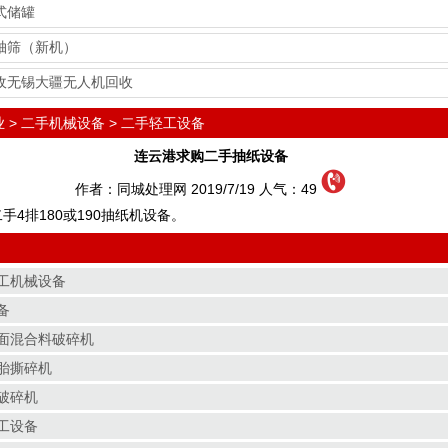
式储罐
轴筛（新机）
收无锡大疆无人机回收
业
>
二手机械设备
>
二手轻工设备
连云港求购二手抽纸设备
作者：同城处理网 2019/7/19 人气：
49
手4排180或190抽纸机设备。
工机械设备
备
面混合料破碎机
胎撕碎机
破碎机
工设备