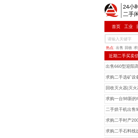
24小
二手
首页
工业
热点:
出售
回收
求
近期二手买卖
出售660型迎阳
求购二手选矿设
回收灭火器|灭
求购一台98新的
二手烘干机出售9
求购二手时产20
求购二手石料线