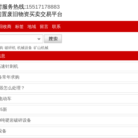
时服务热线:
15517178883
闲置废旧物资买卖交易平台
回收商
标签
地域
留言
联系
购
破碎机
机械设备
矿山机械
信息
高速针刺机
备常年求购
火器怎么处理？
电动车
5新
0吨硬岩破碎设备
设备