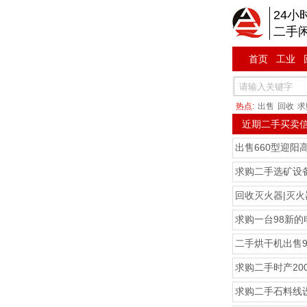
24小
二手
首页
工业
热点:
出售
回收
求
近期二手买卖
出售660型迎阳
求购二手选矿设
回收灭火器|灭
求购一台98新的
二手烘干机出售9
求购二手时产20
求购二手石料线