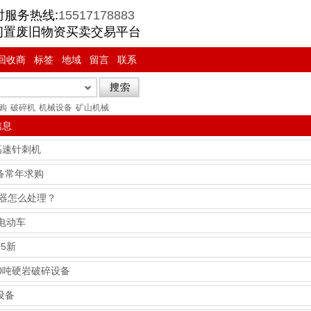
时服务热线:
15517178883
闲置废旧物资买卖交易平台
回收商
标签
地域
留言
联系
购
破碎机
机械设备
矿山机械
信息
高速针刺机
备常年求购
火器怎么处理？
电动车
5新
0吨硬岩破碎设备
设备