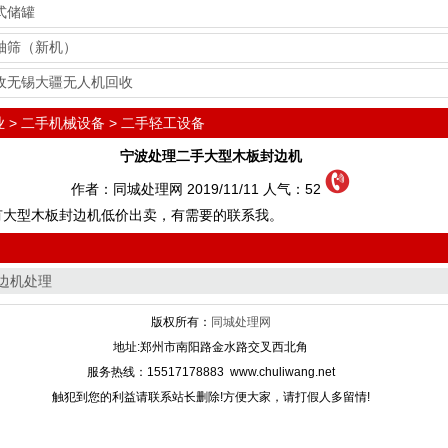
式储罐
轴筛（新机）
收无锡大疆无人机回收
业
>
二手机械设备
>
二手轻工设备
宁波处理二手大型木板封边机
作者：同城处理网 2019/11/11 人气：
52
有大型木板封边机低价出卖，有需要的联系我。
边机处理
版权所有：
同城处理网
地址:郑州市南阳路金水路交叉西北角
服务热线：15517178883 www.chuliwang.net
触犯到您的利益请联系站长删除!方便大家，请打假人多留情!