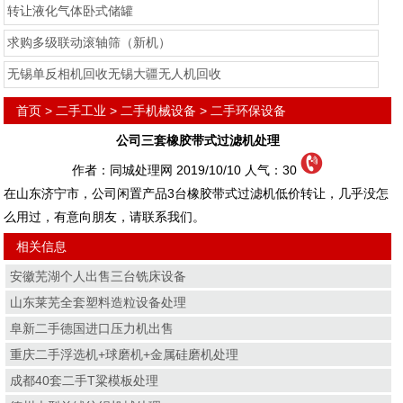
转让液化气体卧式储罐
求购多级联动滚轴筛（新机）
无锡单反相机回收无锡大疆无人机回收
首页
>
二手工业
>
二手机械设备
>
二手环保设备
公司三套橡胶带式过滤机处理
作者：同城处理网 2019/10/10 人气：
30
在山东济宁市，公司闲置产品3台橡胶带式过滤机低价转让，几乎没怎
么用过，有意向朋友，请联系我们。
相关信息
安徽芜湖个人出售三台铣床设备
山东莱芜全套塑料造粒设备处理
阜新二手德国进口压力机出售
重庆二手浮选机+球磨机+金属硅磨机处理
成都40套二手T粱模板处理