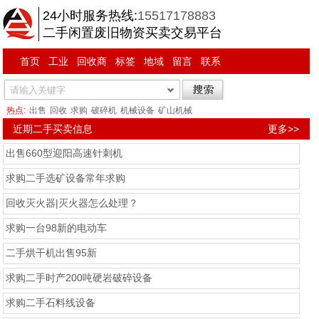
24小时服务热线:
15517178883
二手闲置废旧物资买卖交易平台
首页
工业
回收商
标签
地域
留言
联系
热点:
出售
回收
求购
破碎机
机械设备
矿山机械
近期二手买卖信息
更多>>
出售660型迎阳高速针刺机
求购二手选矿设备常年求购
回收灭火器|灭火器怎么处理？
求购一台98新的电动车
二手烘干机出售95新
求购二手时产200吨硬岩破碎设备
求购二手石料线设备