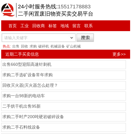
24小时服务热线:
15517178883
二手闲置废旧物资买卖交易平台
首页
工业
回收商
标签
地域
留言
联系
热点:
出售
回收
求购
破碎机
机械设备
矿山机械
近期二手买卖信息
更多>>
出售660型迎阳高速针刺机
求购二手选矿设备常年求购
回收灭火器|灭火器怎么处理？
求购一台98新的电动车
二手烘干机出售95新
求购二手时产200吨硬岩破碎设备
求购二手石料线设备